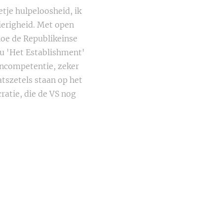
tje hulpeloosheid, ik
ierigheid. Met open
hoe de Republikeinse
nu 'Het Establishment'
 incompetentie, zeker
atszetels staan op het
ratie, die de VS nog