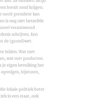
t aan. Ze blundert altijd
een brexit rond krijgen.
e nooit president kan
en is nog niet hetzelfde
 moreel verantwoord
denis schrijven. Een
oor de (grond)wet.
 te leiden. Wat met
ten, wat met producten
s je eigen bevolking het
 opvolgen, bijsturen,
ie lokale politiek botst
iek in een staat, ook