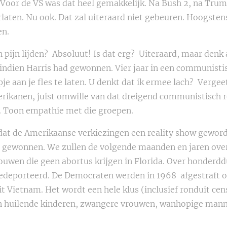
Voor de VS was dat heel gemakkelijk. Na Bush 2, na Trump
laten. Nu ook. Dat zal uiteraard niet gebeuren. Hoogsten
en.
pijn lijden? Absoluut! Is dat erg? Uiteraard, maar denk 
ndien Harris had gewonnen. Vier jaar in een communistis
je aan je fles te laten. U denkt dat ik ermee lach? Vergeet
ikanen, juist omwille van dat dreigend communistisch r
 Toon empathie met die groepen.
t de Amerikaanse verkiezingen een reality show geworde
eeft gewonnen. We zullen de volgende maanden en jaren ov
ouwen die geen abortus krijgen in Florida. Over honderd
edeporteerd. De Democraten werden in 1968 afgestraft o
it Vietnam. Het wordt een hele klus (inclusief ronduit c
n huilende kinderen, zwangere vrouwen, wanhopige mann