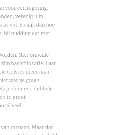
al voor een regering.
nden, verenig u in
aar vol. En kijk dan hoe
r. hij pudding eet met
eworden. Niet omwille
zijn basisfilosofie. Laat
tie (luister meer naar
niet wat ze graag
eik je door een dubbele
een te groot
oral veel
n van mensen. Maar dat