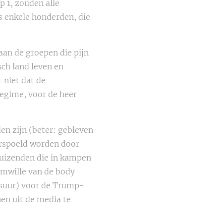
 1, zouden alle
s enkele honderden, die
aan de groepen die pijn
ch land leven en
 niet dat de
egime, voor de heer
n zijn (beter: gebleven
erspoeld worden door
duizenden die in kampen
mwille van de body
ensuur) voor de Trump-
en uit de media te