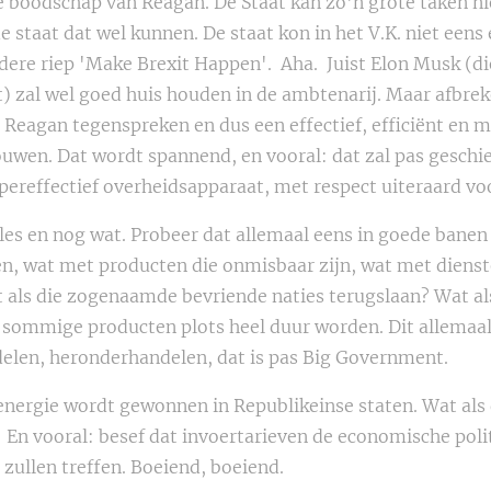
e boodschap van Reagan. De Staat kan zo'n grote taken nie
e staat dat wel kunnen. De staat kon in het V.K. niet eens 
dere riep 'Make Brexit Happen'. Aha. Juist Elon Musk (di
) zal wel goed huis houden in de ambtenarij. Maar afbrek
r Reagan tegenspreken en dus een effectief, efficiënt en
uwen. Dat wordt spannend, en vooral: dat zal pas geschie
upereffectief overheidsapparaat, met respect uiteraard v
les en nog wat. Probeer dat allemaal eens in goede banen
n, wat met producten die onmisbaar zijn, wat met diens
t als die zogenaamde bevriende naties terugslaan? Wat al
t sommige producten plots heel duur worden. Dit allemaal
elen, heronderhandelen, dat is pas Big Government.
nergie wordt gewonnen in Republikeinse staten. Wat als d
En vooral: besef dat invoertarieven de economische polit
 zullen treffen. Boeiend, boeiend.