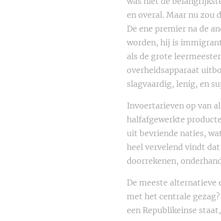
was niet de belangrijkst
en overal. Maar nu zou d
De ene premier na de an
worden, hij is immigrant
als de grote leermeeste
overheidsapparaat uitbo
slagvaardig, lenig, en s
Invoertarieven op van al
halfafgewerkte producte
uit bevriende naties, wa
heel vervelend vindt da
doorrekenen, onderhand
De meeste alternatieve e
met het centrale gezag? 
een Republikeinse staat,