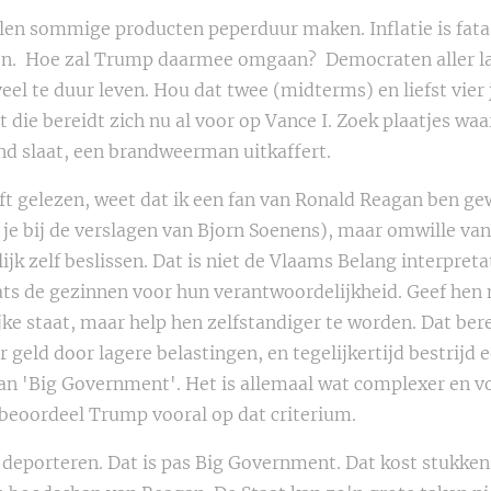
llen sommige producten peperduur maken. Inflatie is fata
en. Hoe zal Trump daarmee omgaan? Democraten aller la
eel te duur leven. Hou dat twee (midterms) en liefst vier j
 die bereidt zich nu al voor op Vance I. Zoek plaatjes waa
ond slaat, een brandweerman uitkaffert.
eft gelezen, weet dat ik een fan van Ronald Reagan ben g
 je bij de verslagen van Bjorn Soenens), maar omwille van 
k zelf beslissen. Dat is niet de Vlaams Belang interpreta
ats de gezinnen voor hun verantwoordelijkheid. Geef hen 
jke staat, maar help hen zelfstandiger te worden. Dat ber
geld door lagere belastingen, en tegelijkertijd bestrijd 
an 'Big Government'. Het is allemaal wat complexer en vo
beoordeel Trump vooral op dat criterium.
deporteren. Dat is pas Big Government. Dat kost stukke