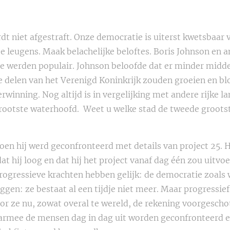
dt niet afgestraft. Onze democratie is uiterst kwetsbaar 
tte leugens. Maak belachelijke beloftes. Boris Johnson en 
ze werden populair. Johnson beloofde dat er minder mid
e delen van het Verenigd Koninkrijk zouden groeien en bl
rwinning. Nog altijd is in vergelijking met andere rijke la
rootste waterhoofd. Weet u welke stad de tweede grootste 
toen hij werd geconfronteerd met details van project 25. H
at hij loog en dat hij het project vanaf dag één zou uitvoe
progressieve krachten hebben gelijk: de democratie zoals
eggen: ze bestaat al een tijdje niet meer. Maar progressief
r ze nu, zowat overal te wereld, de rekening voorgeschot
rmee de mensen dag in dag uit worden geconfronteerd en