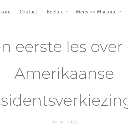
lkom
Contact
Boeken
Mens >< Machine
n eerste les over
Amerikaanse
sidentsverkiezi
20-01-2025