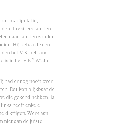
voor manipulatie,
andere brexiters konden
delen naar Londen zouden
oeien. Hij behaalde een
nden het V.K. het land
is in het V.K.? Wist u
ij had er nog nooit over
ren. Dat kon blijkbaar de
 we die gekend hebben, is
 links heeft enkele
eld krijgen. Werk aan
 niet aan de juiste